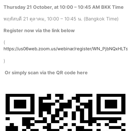
Thursday 21 October, at 10:00 – 10:45 AM BKK Time
พฤหัสบดี 21 ตุลาคม, 10:00 – 10:45 น. (Bangkok Time)
Register now via the link below
(
https://us06web.zoom.us/webinar/register/WN_PjbNQxHL
)
Or simply scan via the QR code here